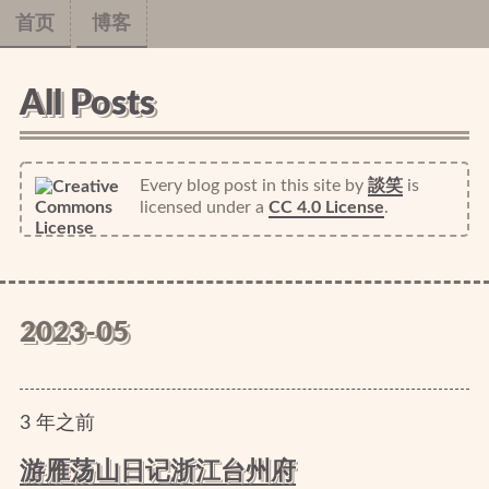
首页
博客
All Posts
Every blog post in this site
by
談笑
is
licensed under a
CC 4.0 License
.
2023-05
3
年
之前
游雁荡山日记浙江台州府