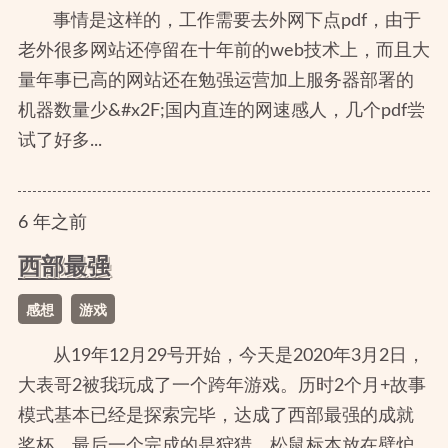
事情是这样的，工作需要去外网下点pdf，由于
老外很多网站还停留在十年前的web技术上，而且大
量年事已高的网站还在勉强运营加上服务器部署的
机器数量少&#x2F;国内直连的网速感人，几个pdf尝
试了好多...
6
年
之前
西部最强
感想
游戏
从19年12月29号开始，今天是2020年3月2日，
大表哥2被我玩成了一个跨年游戏。历时2个月+故事
模式基本已经是探索完毕，达成了西部最强的成就
奖杯。最后一个完成的是狩猎，松鼠标本放在壁炉