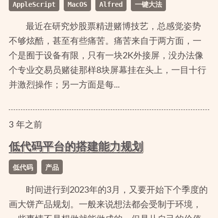
AppleScript
MacOS
Alfred
一键大法
最近在研究炒股票精进赌博技艺，总感觉姿势
不够炫酷，甚至有些痛苦。痛苦来自于两方面，一
个是囿于设备有限，只有一块2K外接屏，没办法像
个专业交易员赌徒那样8块屏幕挂在头上，一目十行
并激烈操作；另一方面是每...
3
年
之前
低代码平台的搭建能力规划
低代码
产品
时间进行到2023年的3月，又要开始下个季度的
画大饼产品规划。一般来说想法都会受制于环境，