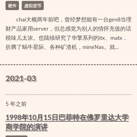
硬件
虚拟货币
chai大概两年前吧，曾经梦想能有一台gen8当理
财产品家用server，但总感觉为别人的情怀充值的话
税味儿太浓。也陆续研究了华擎系列的itx、matx，
折腾了蜗牛星际、各种矿渣机，mineNas。就...
2021-03
5
年
之前
1998年10月15日巴菲特在佛罗里达大学
商学院的演讲