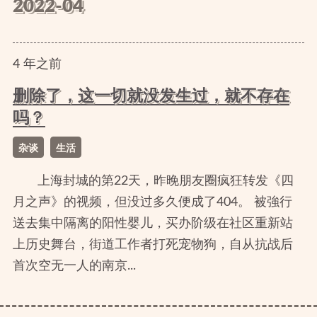
2022-04
4
年
之前
删除了，这一切就没发生过，就不存在
吗？
杂谈
生活
上海封城的第22天，昨晚朋友圈疯狂转发《四
月之声》的视频，但没过多久便成了404。 被強行
送去集中隔离的阳性婴儿，买办阶级在社区重新站
上历史舞台，街道工作者打死宠物狗，自从抗战后
首次空无一人的南京...