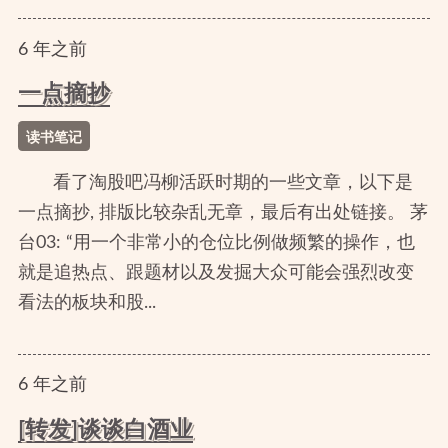
6
年
之前
一点摘抄
读书笔记
看了淘股吧冯柳活跃时期的一些文章，以下是
一点摘抄, 排版比较杂乱无章，最后有出处链接。 茅
台03: “用一个非常小的仓位比例做频繁的操作，也
就是追热点、跟题材以及发掘大众可能会强烈改变
看法的板块和股...
6
年
之前
[转发]谈谈白酒业