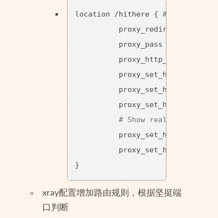
location /hithere { 
# 与x-ui中的
          proxy_redirect off;

          proxy_pass http://127.0
          proxy_http_version 1.1;
          proxy_set_header Upgra
          proxy_set_header Conne
          proxy_set_header Host 
# Show real IP in v2ra
          proxy_set_header X-Rea
          proxy_set_header X-For
xray配置增加路由规则，根据坚挺端
口判断