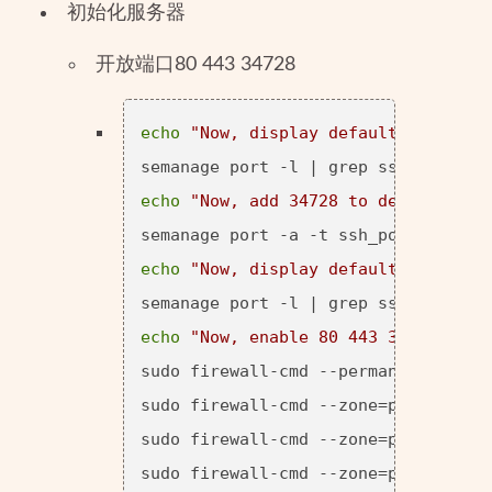
初始化服务器
开放端口80 443 34728
echo
"Now, display default allowed 
echo
"Now, add 34728 to default all
echo
"Now, display default allowed 
echo
"Now, enable 80 443 34728 at f
sudo firewall-cmd --permanent --list
sudo firewall-cmd --zone=public --ad
sudo firewall-cmd --zone=public --ad
sudo firewall-cmd --zone=public --ad