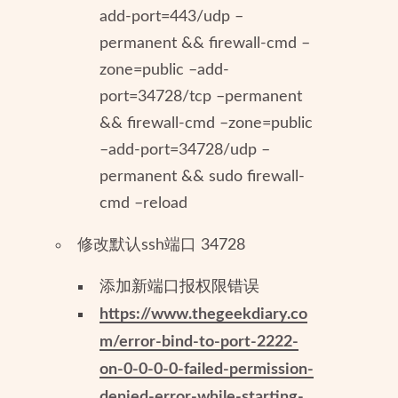
add-port=443/udp –
permanent && firewall-cmd –
zone=public –add-
port=34728/tcp –permanent
&& firewall-cmd –zone=public
–add-port=34728/udp –
permanent && sudo firewall-
cmd –reload
修改默认ssh端口 34728
添加新端口报权限错误
https://www.thegeekdiary.co
m/error-bind-to-port-2222-
on-0-0-0-0-failed-permission-
denied-error-while-starting-