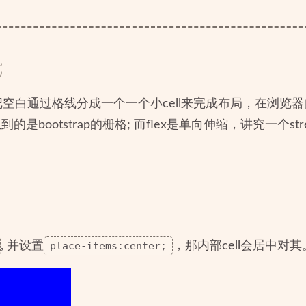
;
, 把空白通过格线分成一个一个小cell来完成布局，在浏
bootstrap的栅格; 而flex是单向伸缩，讲究一个stre
, 并设置
place-items:center;
，那内部cell会居中对其