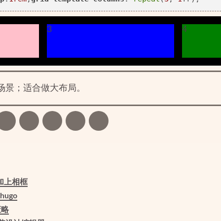
3
4
场景；适合做大布局。
片加上相框
hugo
策略