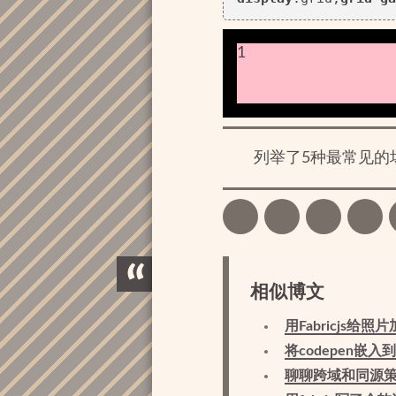
1
列举了5种最常见的
相似博文
用Fabricjs给照
将codepen嵌入到
聊聊跨域和同源