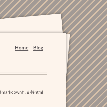
Home
Blog
kdown也支持html