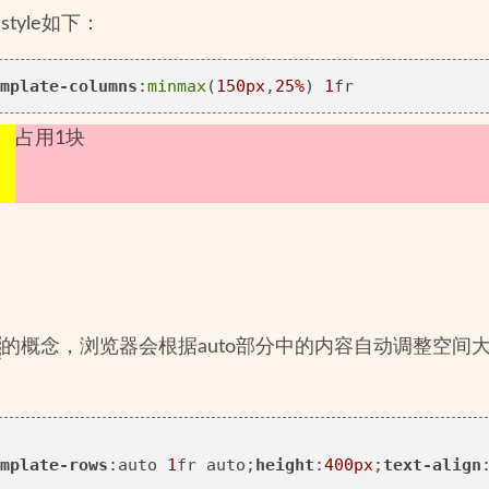
tyle如下：
mplate-columns
:
minmax
(
150px
,
25%
) 
1
占用1块
的概念，浏览器会根据auto部分中的内容自动调整空间
mplate-rows
:auto 
1
fr auto;
height
:
400px
;
text-align