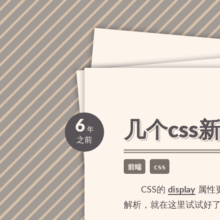
6
几个css
年
之前
前端
css
CSS的
display
属性更
解析，就在这里试试好