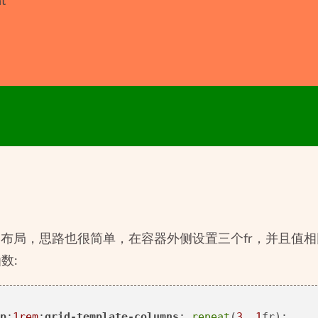
t
布局，思路也很简单，在容器外侧设置三个fr，并且值
数:
p
:
1rem
;
grid-template-columns
: 
repeat
(
3
, 
1