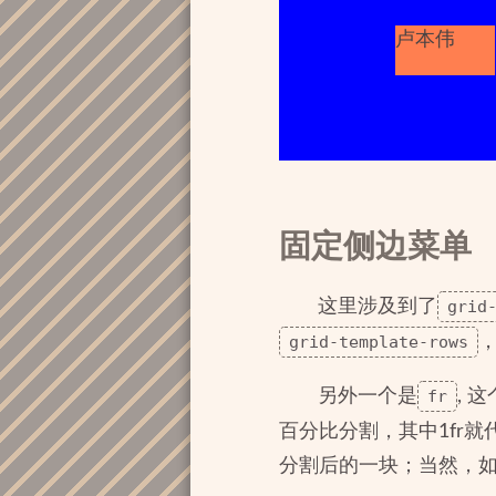
卢本伟
固定侧边菜单
这里涉及到了
grid
grid-template-rows
另外一个是
fr
, 
百分比分割，其中1fr就
分割后的一块；当然，如