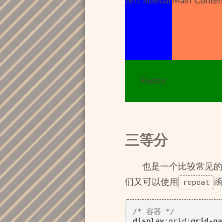
Left Sidebar
Main Conten
Footer
三等分
也是一个比较常见的
们又可以使用
repeat
函
/* 容器 */
display
:grid;
grid-ga