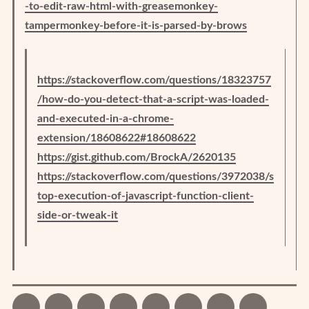
-to-edit-raw-html-with-greasemonkey-
tampermonkey-before-it-is-parsed-by-brows
https://stackoverflow.com/questions/18323757
/how-do-you-detect-that-a-script-was-loaded-
and-executed-in-a-chrome-
extension/18608622#18608622
https://gist.github.com/BrockA/2620135
https://stackoverflow.com/questions/3972038/s
top-execution-of-javascript-function-client-
side-or-tweak-it