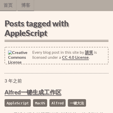
首页
博客
Posts tagged with
AppleScript
Every blog post in this site
by
談笑
is
licensed under a
CC 4.0 License
.
3
年
之前
Alfred一键生成工作区
AppleScript
MacOS
Alfred
一键大法