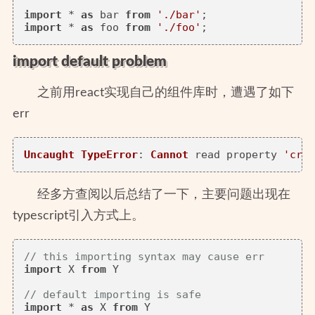
import
 * 
as
 bar 
from
'./bar'
import
 * 
as
 foo 
from
'./foo'
import default problem
之前用react实现自己的组件库时，遭遇了如下
err
Uncaught
TypeError
: 
Cannot
 read property 
'crea
经多方查阅以后总结了一下，主要问题出现在
typescript引入方式上。
// this importing syntax may cause err
import
 X 
from
 Y

// default importing is safe
import
 * 
as
 X 
from