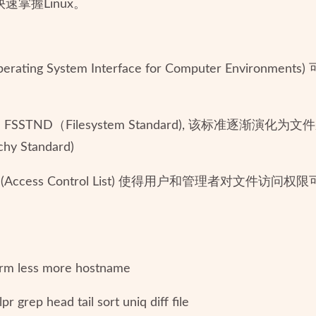
速掌握Linux。
perating System Interface for Computer Enviro
 FSSTND（Filesystem Standard), 该标准逐渐演化
hy Standard)
 (Access Control List) 使得用户和管理者对文件
 less more hostname
grep head tail sort uniq diff file