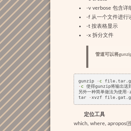
-v verbose 包含
-f 从一个文件进行
-t 按表格显示
-x 拆分文件
管道可以将gunz
gunzip 
-
c
 file.tar.g
-
c
 使得gunzip将输出
另外一种简单做法为使用
-
tar 
-
定位工具
which, where, a