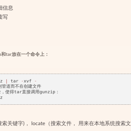
详细信息
读写
ip和tar放在一个命令上：
z 
|
 tar 
-
xvf 
-
送到管道而不在创建文件

z，使得tar直接调用gunzip：

propos(搜索关键字)， locate（搜索文件， 用来在本地系统搜索