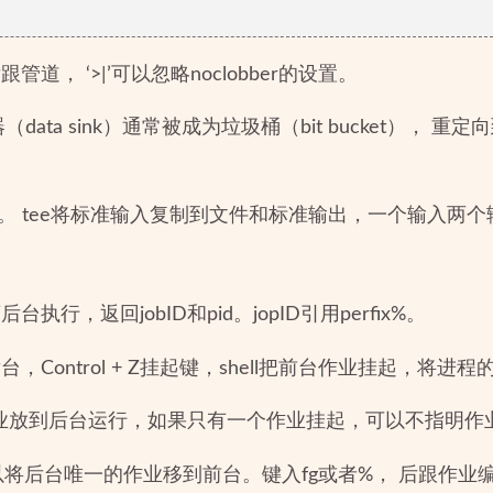
道， ‘>|’可以忽略noclobber的设置。
data sink）通常被成为垃圾桶（bit bucket）， 
。 tee将标准输入复制到文件和标准输出，一个输入两个
行，返回jobID和pid。jopID引用perfix%。
，Control + Z挂起键，shell把前台作业挂起，将进
业放到后台运行，如果只有一个作业挂起，可以不指明作
将后台唯一的作业移到前台。键入fg或者%， 后跟作业