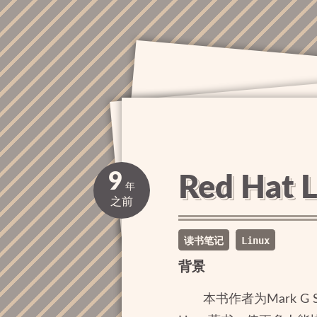
9
Red Hat
年
之前
读书笔记
Linux
背景
本书作者为Mark G S