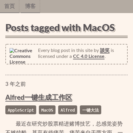
首页
博客
Posts tagged with MacOS
Every blog post in this site
by
談笑
is
licensed under a
CC 4.0 License
.
3
年
之前
Alfred一键生成工作区
AppleScript
MacOS
Alfred
一键大法
最近在研究炒股票精进赌博技艺，总感觉姿势
不够炫酷，甚至有些痛苦。痛苦来自于两方面，一