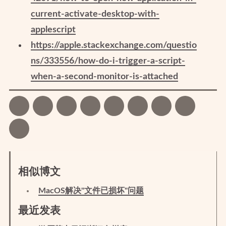
current-activate-desktop-with-
applescript
https://apple.stackexchange.com/questio
ns/333556/how-do-i-trigger-a-script-
when-a-second-monitor-is-attached
相似博文
MacOS解决"文件已损坏"问题
最近发表