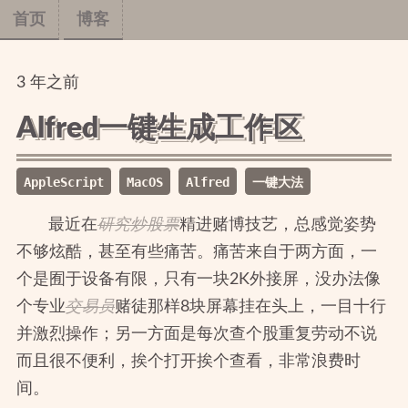
首页
博客
3
年
之前
Alfred一键生成工作区
AppleScript
MacOS
Alfred
一键大法
最近在
研究炒股票
精进赌博技艺，总感觉姿势
不够炫酷，甚至有些痛苦。痛苦来自于两方面，一
个是囿于设备有限，只有一块2K外接屏，没办法像
个专业
交易员
赌徒那样8块屏幕挂在头上，一目十行
并激烈操作；另一方面是每次查个股重复劳动不说
而且很不便利，挨个打开挨个查看，非常浪费时
间。