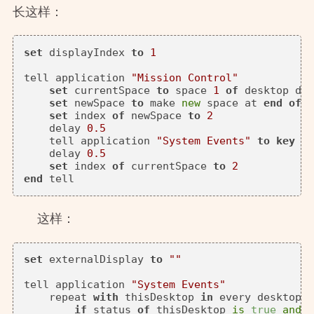
长这样：
set
 displayIndex 
to
1
tell application 
"Mission Control"
set
 currentSpace 
to
 space 
1
of
 desktop dis
set
 newSpace 
to
 make 
new
 space at 
end
of
 s
set
 index 
of
 newSpace 
to
2
    delay 
0.5
    tell application 
"System Events"
to
key
 co
    delay 
0.5
set
 index 
of
 currentSpace 
to
2
end
这样：
set
 externalDisplay 
to
""
tell application 
"System Events"
    repeat 
with
 thisDesktop 
in
 every desktop

if
 status 
of
 thisDesktop 
is
true
and
 (