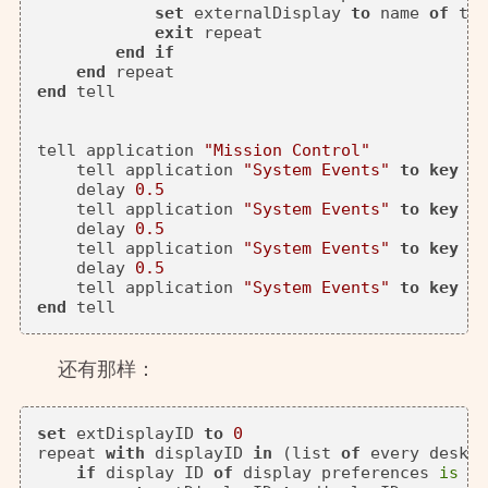
set
 externalDisplay 
to
 name 
of
 thi
exit
 repeat

end
if
end
end
 tell

tell application 
"Mission Control"
    tell application 
"System Events"
to
key
 co
    delay 
0.5
    tell application 
"System Events"
to
key
 co
    delay 
0.5
    tell application 
"System Events"
to
key
 co
    delay 
0.5
    tell application 
"System Events"
to
key
 co
end
还有那样：
set
 extDisplayID 
to
0
repeat 
with
 displayID 
in
 (list 
of
 every deskto
if
 display ID 
of
 display preferences 
is
no