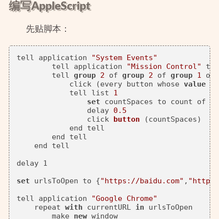
编写AppleScript
先贴脚本：
tell application 
"System Events"
        tell application 
"Mission Control"
 to 
        tell 
group
2
 of 
group
2
 of 
group
1
 of 
            click (every button whose 
value
 of
            tell list 
1
set
 countSpaces to count of bu
                delay 
0.5
click 
button
 (
countSpaces
)

            end tell

        end tell

    end tell

delay 1

set
 urlsToOpen to
 {
"https://baidu.com"
,
"https:
tell application 
"Google Chrome"
    repeat 
with
 currentURL 
in
 urlsToOpen

        make 
new
 window
