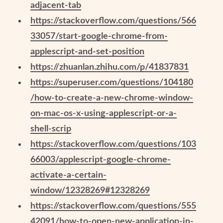
adjacent-tab
https://stackoverflow.com/questions/566
33057/start-google-chrome-from-
applescript-and-set-position
https://zhuanlan.zhihu.com/p/41837831
https://superuser.com/questions/104180
/how-to-create-a-new-chrome-window-
on-mac-os-x-using-applescript-or-a-
shell-scrip
https://stackoverflow.com/questions/103
66003/applescript-google-chrome-
activate-a-certain-
window/12328269#12328269
https://stackoverflow.com/questions/555
42091/how-to-open-new-application-in-