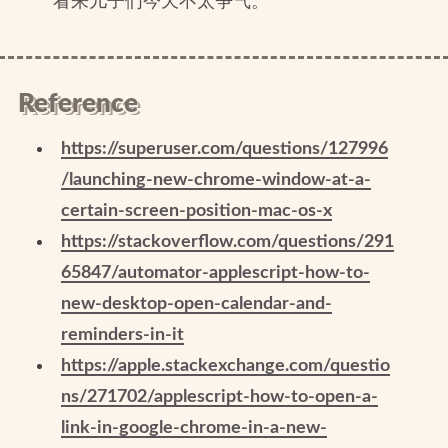
看来儿子们今天不太争气。
Reference
https://superuser.com/questions/127996
/launching-new-chrome-window-at-a-
certain-screen-position-mac-os-x
https://stackoverflow.com/questions/291
65847/automator-applescript-how-to-
new-desktop-open-calendar-and-
reminders-in-it
https://apple.stackexchange.com/questio
ns/271702/applescript-how-to-open-a-
link-in-google-chrome-in-a-new-