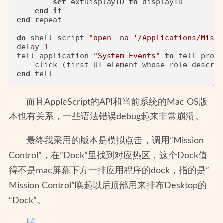
set
 extDisplayID 
to
 displayID

end
if
end
 repeat

do
 shell script 
"open -na '/Applications/Missi
delay 
1
tell application 
"System Events"
to
 tell proce
    click (first UI element whose role descrip
end
而且AppleScript的API和当前系统的Mac OS版
本也有关系，一些语法错误debug起来非常崩溃。
最终我采用的版本是模拟点击，调用”Mission
Control”，在”Dock”里找到对应热区，这个Dock值
得不是mac屏幕下方一排应用程序的dock，指的是”
Mission Control”唤起以后顶部用来排布Desktop的
“Dock”。