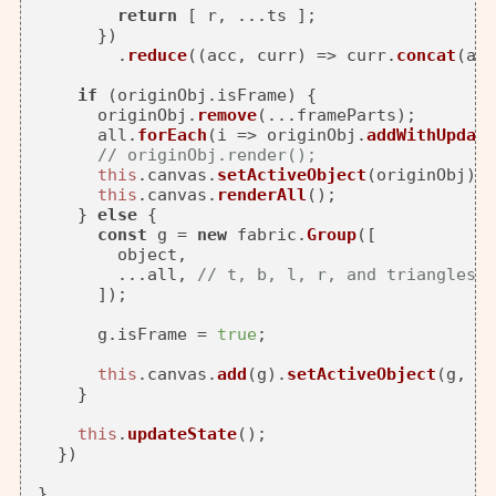
return
 [ r, ...ts ];

      })

        .
reduce
(
(
acc, curr
) =>
 curr.
concat
(acc
if
 (originObj.
isFrame
) {

      originObj.
remove
(...frameParts);

      all.
forEach
(
i
 =>
 originObj.
addWithUpdate
// originObj.render();
this
.
canvas
.
setActiveObject
(originObj);

this
.
canvas
.
renderAll
();

    } 
else
 {

const
 g = 
new
 fabric.
Group
([

        object,

        ...all, 
// t, b, l, r, and triangles
      ]);

      g.
isFrame
 = 
true
;

this
.
canvas
.
add
(g).
setActiveObject
(g, { 
    }

this
.
updateState
();

  })
