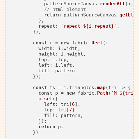
            patternSourceCanvas.
renderAll
();

// html element
return
 patternSourceCanvas.
getElem
          },

repeat
: 
`repeat-
${i.repeat}
`
,

        });

const
 r = 
new
 fabric.
Rect
({

width
: i.
width
,

height
: i.
height
,

top
: i.
top
,

left
: i.
left
,

fill
: pattern,

        });

const
 ts = i.
triangles
.
map
(
tri
 =>
 {

const
 p = 
new
 fabric.
Path
(
`M 
${tri[
0
          p.
set
({

left
: tri[
6
],

top
: tri[
7
],

fill
: pattern,

          });

return
 p;

        })
