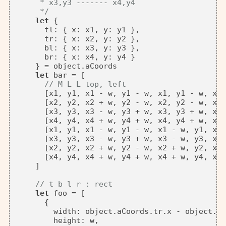
     * x3,y3 ------- x4,y4

     */
let
 {

tl
: { 
x
: x1, 
y
: y1 },

tr
: { 
x
: x2, 
y
: y2 },

bl
: { 
x
: x3, 
y
: y3 },

br
: { 
x
: x4, 
y
: y4 }

    } = object.
aCoords
let
 bar = [

// M L L top, left
      [x1, y1, x1 - w, y1 - w, x1, y1 - w, x1 
      [x2, y2, x2 + w, y2 - w, x2, y2 - w, x2,
      [x3, y3, x3 - w, y3 + w, x3, y3 + w, x3 
      [x4, y4, x4 + w, y4 + w, x4, y4 + w, x4,
      [x1, y1, x1 - w, y1 - w, x1 - w, y1, x1 
      [x3, y3, x3 - w, y3 + w, x3 - w, y3, x3 
      [x2, y2, x2 + w, y2 - w, x2 + w, y2, x2,
      [x4, y4, x4 + w, y4 + w, x4 + w, y4, x4,
    ]

// t b l r : rect
let
 foo = [

      {

width
: object.
aCoords
.
tr
.
x
 - object.
aC
height
: w,
