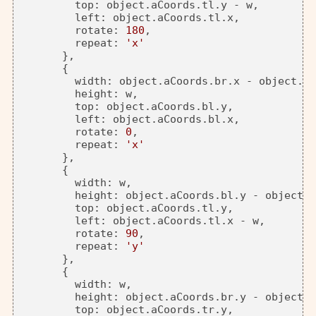
top
: object.
aCoords
.
tl
.
y
 - w,

left
: object.
aCoords
.
tl
.
x
,

rotate
: 
180
,

repeat
: 
'x'
      },

      {

width
: object.
aCoords
.
br
.
x
 - object.
aC
height
: w,

top
: object.
aCoords
.
bl
.
y
,

left
: object.
aCoords
.
bl
.
x
,

rotate
: 
0
,

repeat
: 
'x'
      },

      {

width
: w,

height
: object.
aCoords
.
bl
.
y
 - object.
a
top
: object.
aCoords
.
tl
.
y
,

left
: object.
aCoords
.
tl
.
x
 - w,

rotate
: 
90
,

repeat
: 
'y'
      },

      {

width
: w,

height
: object.
aCoords
.
br
.
y
 - object.
a
top
: object.
aCoords
.
tr
.
y
,
