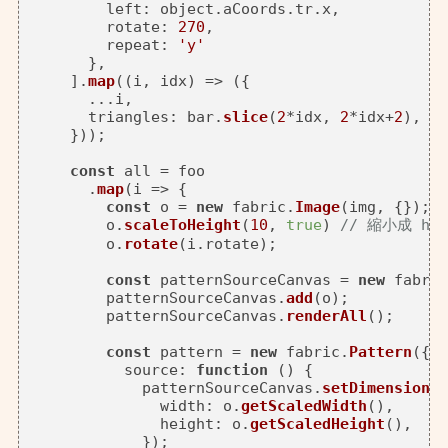
left
: object.
aCoords
.
tr
.
x
,

rotate
: 
270
,

repeat
: 
'y'
      },

    ].
map
(
(
i, idx
) =>
 ({

      ...i,

triangles
: bar.
slice
(
2
*idx, 
2
*idx+
2
),

    }));

const
 all = foo

      .
map
(
i
 =>
 {

const
 o = 
new
 fabric.
Image
(img, {});

        o.
scaleToHeight
(
10
, 
true
) 
// 縮小成 hei
        o.
rotate
(i.
rotate
);

const
 patternSourceCanvas = 
new
 fabric
        patternSourceCanvas.
add
(o);

        patternSourceCanvas.
renderAll
();

const
 pattern = 
new
 fabric.
Pattern
({

source
: 
function
 (
) {

            patternSourceCanvas.
setDimensions
(
width
: o.
getScaledWidth
(),

height
: o.
getScaledHeight
(),

            });
