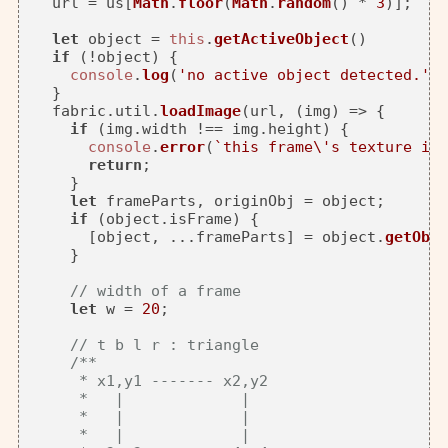
  url = us[
Math
.
floor
(
Math
.
random
() * 
3
)];

let
 object = 
this
.
getActiveObject
()

if
 (!object) {

console
.
log
(
'no active object detected.'
);
  }

  fabric.
util
.
loadImage
(url, 
(
img
) =>
 {

if
 (img.
width
 !== img.
height
) {

console
.
error
(
`this frame\'s texture is 
return
;

    }

let
 frameParts, originObj = object;

if
 (object.
isFrame
) {

      [object, ...frameParts] = object.
getObje
    }

// width of a frame
let
 w = 
20
;

// t b l r : triangle
/**

     * x1,y1 ------- x2,y2

     *   |             |

     *   |             |

     *   |             |
