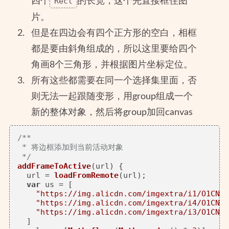
四个
Rect
的长宽，这个先直接框住图
片。
但是在四边会有四个正方形的空白，相框
都是要由斜角组成的，所以这里要给四个
角画8个三角形，并根据图片坐标定位。
所有这些都需要在同一个选择集里面，否
则无法一起跟随变形，用group组成一个
新的整体对象，然后将group加回canvas
/**

 * 将边框添加到当前活动对象

 */
addFrameToActive
(
url
) {

  url = 
loadFromRemote
(url);

var
 us = [

"https://img.alicdn.com/imgextra/i1/O1CN01
"https://img.alicdn.com/imgextra/i4/O1CN01
"https://img.alicdn.com/imgextra/i3/O1CN01
  ]
