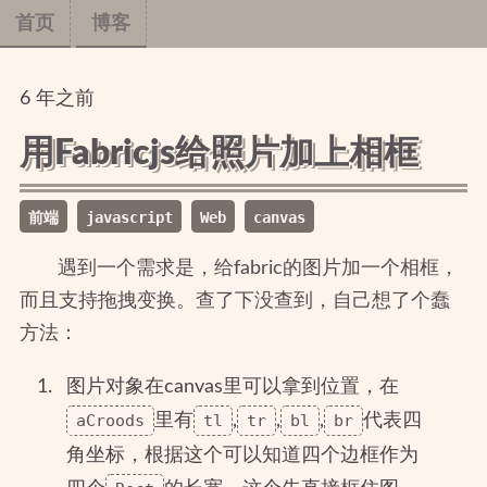
首页
博客
6
年
之前
用Fabricjs给照片加上相框
前端
javascript
Web
canvas
遇到一个需求是，给fabric的图片加一个相框，
而且支持拖拽变换。查了下没查到，自己想了个蠢
方法：
图片对象在canvas里可以拿到位置，在
aCroods
里有
tl
,
tr
,
bl
,
br
代表四
角坐标，根据这个可以知道四个边框作为