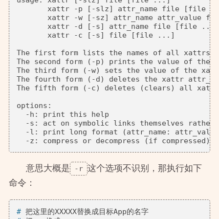
       xattr -p [-slz] attr_name file [file ..
       xattr -w [-sz] attr_name attr_value fil
       xattr -d [-s] attr_name file [file ...]

       xattr -c [-s] file [file ...]

The first form lists the names of all xattrs o
The second form (-p) prints the value of the x
The third form (-w) sets the value of the xatt
The fourth form (-d) deletes the xattr attr_na
The fifth form (-c) deletes (clears) all xattr
options:

  -h: print this help

  -s: act on symbolic links themselves rather 
  -l: print long format (attr_name: attr_value
意思大概是
-r
这个选项不识别，那执行如下
命令：
# 
把这里的XXXXX替换成目标App的名字