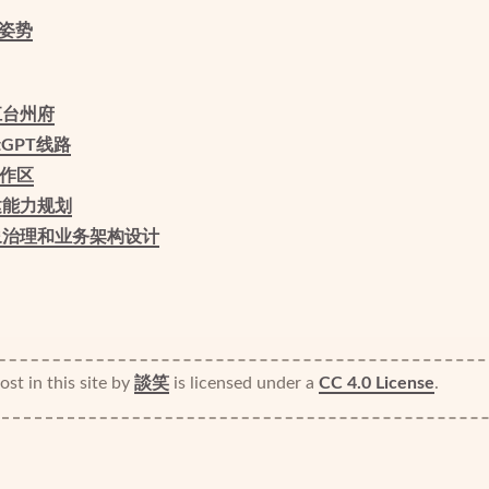
姿势
江台州府
tGPT线路
工作区
建能力规划
象治理和业务架构设计
st in this site
by
談笑
is licensed under a
CC 4.0 License
.