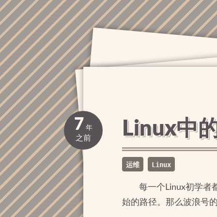
7
Linux
年
之前
运维
Linux
每一个Linux初
始的路径。那么波浪号