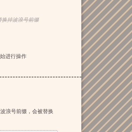
D替换掉波浪号前缀
录开始进行操作
着波浪号前缀，会被替换