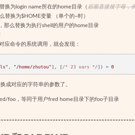
么替换为login name所在的home目录（
后面直接接字母，
，那么替换为$HOME变量 （单个的~时）
那么替换为执行shell的用户的home目录
作
追踪对应命令的系统调用，就会发现：
ls"
, 
"/home/zhutou"
], [
/* 23 vars */
]) = 
0
替换成对应的字符串的参数了。
d/foo，等同于用户fred home目录下的foo子目录