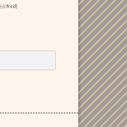
例如
fred)