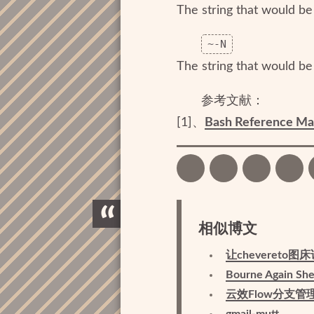
The string that would be 
~-N
The string that would be 
参考文献：
[1]、
Bash Reference Man
相似博文
让chevereto
Bourne Again She
云效Flow分支
gmail-mutt