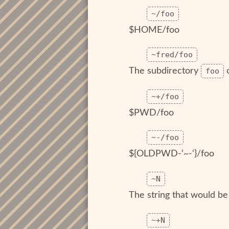
~/foo
$HOME/foo
~fred/foo
The subdirectory
foo
o
~+/foo
$PWD/foo
~-/foo
${OLDPWD-‘~-‘}/foo
~N
The string that would be 
~+N