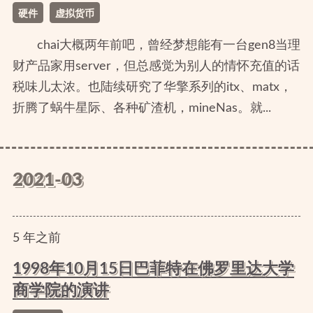
硬件
虚拟货币
chai大概两年前吧，曾经梦想能有一台gen8当理
财产品家用server，但总感觉为别人的情怀充值的话
税味儿太浓。也陆续研究了华擎系列的itx、matx，
折腾了蜗牛星际、各种矿渣机，mineNas。就...
2021-03
5
年
之前
1998年10月15日巴菲特在佛罗里达大学
商学院的演讲