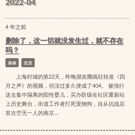
2022-04
4
年
之前
删除了，这一切就没发生过，就不存在
吗？
杂谈
生活
上海封城的第22天，昨晚朋友圈疯狂转发《四
月之声》的视频，但没过多久便成了404。 被強行
送去集中隔离的阳性婴儿，买办阶级在社区重新站
上历史舞台，街道工作者打死宠物狗，自从抗战后
首次空无一人的南京...