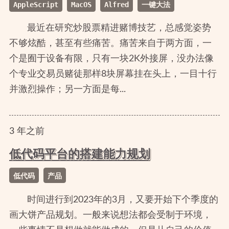
AppleScript
MacOS
Alfred
一键大法
最近在研究炒股票精进赌博技艺，总感觉姿势
不够炫酷，甚至有些痛苦。痛苦来自于两方面，一
个是囿于设备有限，只有一块2K外接屏，没办法像
个专业交易员赌徒那样8块屏幕挂在头上，一目十行
并激烈操作；另一方面是每...
3
年
之前
低代码平台的搭建能力规划
低代码
产品
时间进行到2023年的3月，又要开始下个季度的
画大饼产品规划。一般来说想法都会受制于环境，