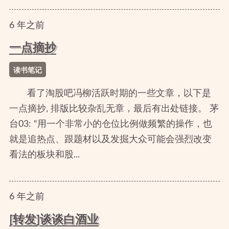
6
年
之前
一点摘抄
读书笔记
看了淘股吧冯柳活跃时期的一些文章，以下是
一点摘抄, 排版比较杂乱无章，最后有出处链接。 茅
台03: “用一个非常小的仓位比例做频繁的操作，也
就是追热点、跟题材以及发掘大众可能会强烈改变
看法的板块和股...
6
年
之前
[转发]谈谈白酒业