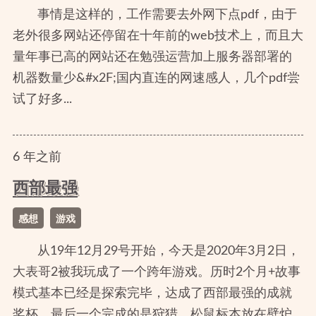
事情是这样的，工作需要去外网下点pdf，由于
老外很多网站还停留在十年前的web技术上，而且大
量年事已高的网站还在勉强运营加上服务器部署的
机器数量少&#x2F;国内直连的网速感人，几个pdf尝
试了好多...
6
年
之前
西部最强
感想
游戏
从19年12月29号开始，今天是2020年3月2日，
大表哥2被我玩成了一个跨年游戏。历时2个月+故事
模式基本已经是探索完毕，达成了西部最强的成就
奖杯。最后一个完成的是狩猎，松鼠标本放在壁炉