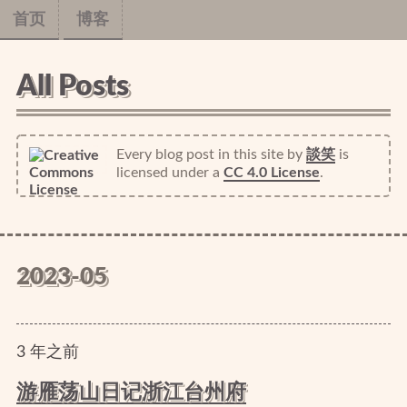
首页
博客
All Posts
Every blog post in this site
by
談笑
is
licensed under a
CC 4.0 License
.
2023-05
3
年
之前
游雁荡山日记浙江台州府