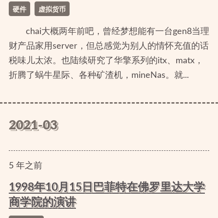
硬件
虚拟货币
chai大概两年前吧，曾经梦想能有一台gen8当理
财产品家用server，但总感觉为别人的情怀充值的话
税味儿太浓。也陆续研究了华擎系列的itx、matx，
折腾了蜗牛星际、各种矿渣机，mineNas。就...
2021-03
5
年
之前
1998年10月15日巴菲特在佛罗里达大学
商学院的演讲