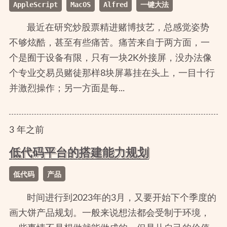
AppleScript
MacOS
Alfred
一键大法
最近在研究炒股票精进赌博技艺，总感觉姿势
不够炫酷，甚至有些痛苦。痛苦来自于两方面，一
个是囿于设备有限，只有一块2K外接屏，没办法像
个专业交易员赌徒那样8块屏幕挂在头上，一目十行
并激烈操作；另一方面是每...
3
年
之前
低代码平台的搭建能力规划
低代码
产品
时间进行到2023年的3月，又要开始下个季度的
画大饼产品规划。一般来说想法都会受制于环境，