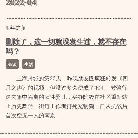
2022-04
4
年
之前
删除了，这一切就没发生过，就不存在
吗？
杂谈
生活
上海封城的第22天，昨晚朋友圈疯狂转发《四
月之声》的视频，但没过多久便成了404。 被強行
送去集中隔离的阳性婴儿，买办阶级在社区重新站
上历史舞台，街道工作者打死宠物狗，自从抗战后
首次空无一人的南京...