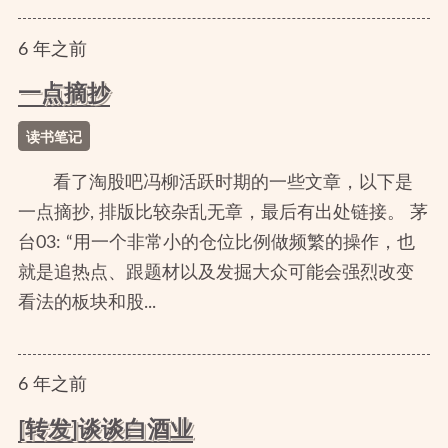
6
年
之前
一点摘抄
读书笔记
看了淘股吧冯柳活跃时期的一些文章，以下是
一点摘抄, 排版比较杂乱无章，最后有出处链接。 茅
台03: “用一个非常小的仓位比例做频繁的操作，也
就是追热点、跟题材以及发掘大众可能会强烈改变
看法的板块和股...
6
年
之前
[转发]谈谈白酒业