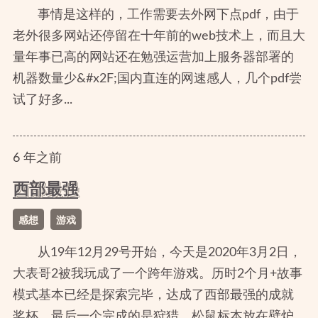
事情是这样的，工作需要去外网下点pdf，由于
老外很多网站还停留在十年前的web技术上，而且大
量年事已高的网站还在勉强运营加上服务器部署的
机器数量少&#x2F;国内直连的网速感人，几个pdf尝
试了好多...
6
年
之前
西部最强
感想
游戏
从19年12月29号开始，今天是2020年3月2日，
大表哥2被我玩成了一个跨年游戏。历时2个月+故事
模式基本已经是探索完毕，达成了西部最强的成就
奖杯。最后一个完成的是狩猎，松鼠标本放在壁炉