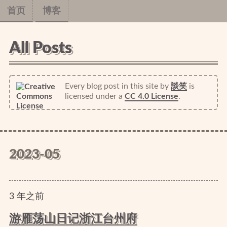
首页
博客
All Posts
Every blog post in this site
by
談笑
is
licensed under a
CC 4.0 License
.
2023-05
3
年
之前
游雁荡山日记浙江台州府