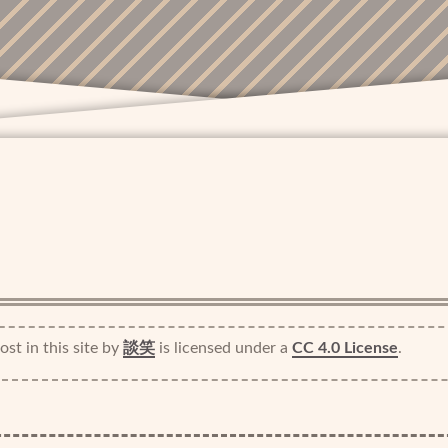
st in this site
by
談笑
is licensed under a
CC 4.0 License
.