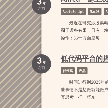
3
年
之前
AppleScript
MacOS
A
最近在研究炒股票
囿于设备有限，只有一块
操作；另一方面是每...
低代码平台的
3
年
之前
低代码
产品
时间进行到2023
些事情不是想做就能做
真思考，把一些东...