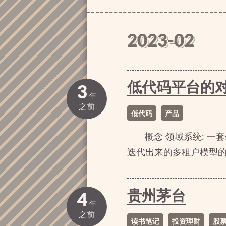
2023-02
低代码平台的
3
年
之前
低代码
产品
概念 领域系统: 一
迭代出来的多租户模型的公
贵州茅台
4
年
之前
读书笔记
投资理财
股