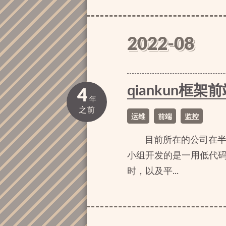
2022-08
qiankun
4
年
之前
运维
前端
监控
目前所在的公司在半年
小组开发的是一用低代
时，以及平...