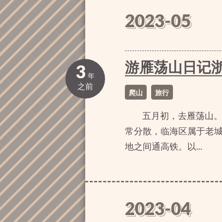
2023-05
游雁荡山日记
3
年
之前
爬山
旅行
五月初，去雁荡山。
常分散，临海区属于老
地之间通高铁。以...
2023-04