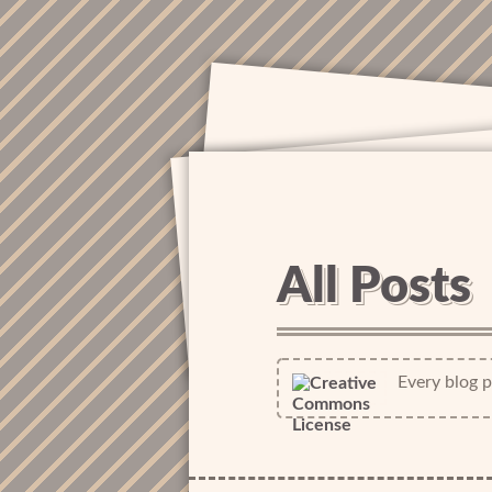
All Posts
Every blog po