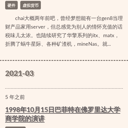
硬件
虚拟货币
chai大概两年前吧，曾经梦想能有一台gen8当理
财产品家用server，但总感觉为别人的情怀充值的话
税味儿太浓。也陆续研究了华擎系列的itx、matx，
折腾了蜗牛星际、各种矿渣机，mineNas。就...
2021-03
5
年
之前
1998年10月15日巴菲特在佛罗里达大学
商学院的演讲