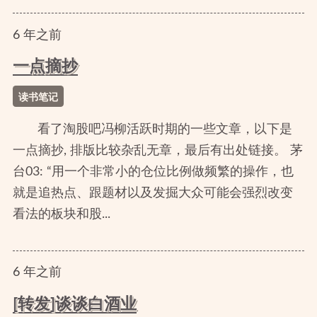
6
年
之前
一点摘抄
读书笔记
看了淘股吧冯柳活跃时期的一些文章，以下是
一点摘抄, 排版比较杂乱无章，最后有出处链接。 茅
台03: “用一个非常小的仓位比例做频繁的操作，也
就是追热点、跟题材以及发掘大众可能会强烈改变
看法的板块和股...
6
年
之前
[转发]谈谈白酒业