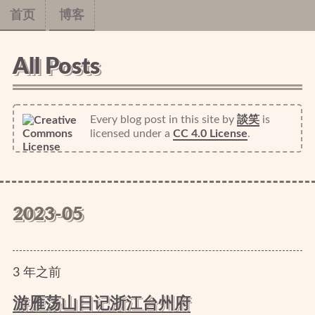
首页
博客
All Posts
Every blog post in this site
by
談笑
is
licensed under a
CC 4.0 License
.
2023-05
3
年
之前
游雁荡山日记浙江台州府