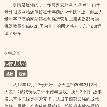
事情是这样的，工作需要去外网下点pdf，由于
老外很多网站还停留在十年前的web技术上，而且大
量年事已高的网站还在勉强运营加上服务器部署的
机器数量少&#x2F;国内直连的网速感人，几个pdf尝
试了好多...
6
年
之前
西部最强
感想
游戏
从19年12月29号开始，今天是2020年3月2日，
大表哥2被我玩成了一个跨年游戏。历时2个月+故事
模式基本已经是探索完毕，达成了西部最强的成就
奖杯。最后一个完成的是狩猎，松鼠标本放在壁炉