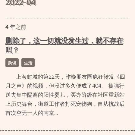
2022-04
4
年
之前
删除了，这一切就没发生过，就不存在
吗？
杂谈
生活
上海封城的第22天，昨晚朋友圈疯狂转发《四
月之声》的视频，但没过多久便成了404。 被強行
送去集中隔离的阳性婴儿，买办阶级在社区重新站
上历史舞台，街道工作者打死宠物狗，自从抗战后
首次空无一人的南京...