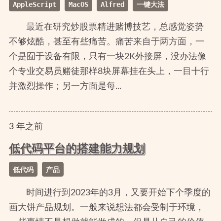
AppleScript
MacOS
Alfred
一键大法
最近在研究炒股票精进赌博技艺，总感觉姿势
不够炫酷，甚至有些痛苦。痛苦来自于两方面，一
个是囿于设备有限，只有一块2K外接屏，没办法像
个专业交易员赌徒那样8块屏幕挂在头上，一目十行
并激烈操作；另一方面是每...
3
年
之前
低代码平台的搭建能力规划
低代码
产品
时间进行到2023年的3月，又要开始下个季度的
画大饼产品规划。一般来说想法都会受制于环境，