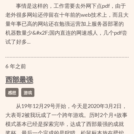
事情是这样的，工作需要去外网下点pdf，由于
老外很多网站还停留在十年前的web技术上，而且大
量年事已高的网站还在勉强运营加上服务器部署的
机器数量少&#x2F;国内直连的网速感人，几个pdf尝
试了好多...
6
年
之前
西部最强
感想
游戏
从19年12月29号开始，今天是2020年3月2日，
大表哥2被我玩成了一个跨年游戏。历时2个月+故事
模式基本已经是探索完毕，达成了西部最强的成就
奖杯。最后一个完成的是狩猎，松鼠标本放在壁炉