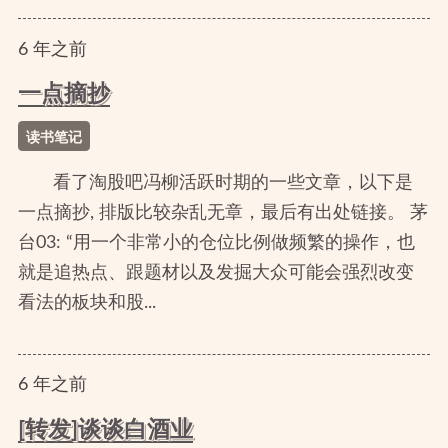
6
年
之前
一点摘抄
读书笔记
看了淘股吧冯柳活跃时期的一些文章，以下是
一点摘抄, 排版比较杂乱无章，最后有出处链接。 茅
台03: “用一个非常小的仓位比例做频繁的操作，也
就是追热点、跟题材以及发掘大众可能会强烈改变
看法的板块和股...
6
年
之前
[转发]谈谈白酒业