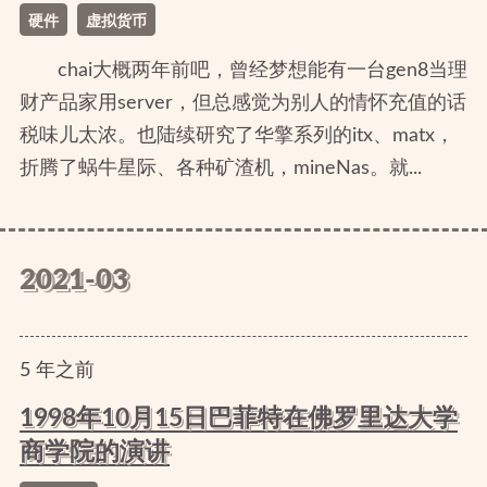
硬件
虚拟货币
chai大概两年前吧，曾经梦想能有一台gen8当理
财产品家用server，但总感觉为别人的情怀充值的话
税味儿太浓。也陆续研究了华擎系列的itx、matx，
折腾了蜗牛星际、各种矿渣机，mineNas。就...
2021-03
5
年
之前
1998年10月15日巴菲特在佛罗里达大学
商学院的演讲