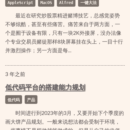
AppleScript
MacOS
Alfred
一键大法
最近在研究炒股票精进赌博技艺，总感觉姿势
不够炫酷，甚至有些痛苦。痛苦来自于两方面，一
个是囿于设备有限，只有一块2K外接屏，没办法像
个专业交易员赌徒那样8块屏幕挂在头上，一目十行
并激烈操作；另一方面是每...
3
年
之前
低代码平台的搭建能力规划
低代码
产品
时间进行到2023年的3月，又要开始下个季度的
画大饼产品规划。一般来说想法都会受制于环境，