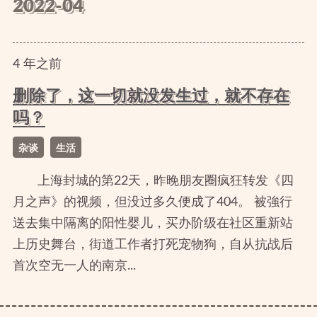
2022-04
4
年
之前
删除了，这一切就没发生过，就不存在
吗？
杂谈
生活
上海封城的第22天，昨晚朋友圈疯狂转发《四
月之声》的视频，但没过多久便成了404。 被強行
送去集中隔离的阳性婴儿，买办阶级在社区重新站
上历史舞台，街道工作者打死宠物狗，自从抗战后
首次空无一人的南京...