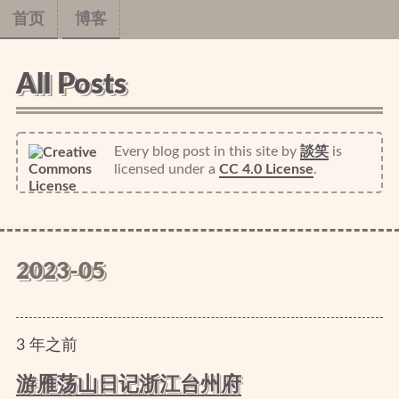
首页
博客
All Posts
Every blog post in this site
by
談笑
is
licensed under a
CC 4.0 License
.
2023-05
3
年
之前
游雁荡山日记浙江台州府