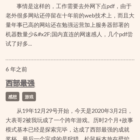
事情是这样的，工作需要去外网下点pdf，由于
老外很多网站还停留在十年前的web技术上，而且大
量年事已高的网站还在勉强运营加上服务器部署的
机器数量少&#x2F;国内直连的网速感人，几个pdf尝
试了好多...
6
年
之前
西部最强
感想
游戏
从19年12月29号开始，今天是2020年3月2日，
大表哥2被我玩成了一个跨年游戏。历时2个月+故事
模式基本已经是探索完毕，达成了西部最强的成就
奖杯。最后一个完成的是狩猎，松鼠标本放在壁炉