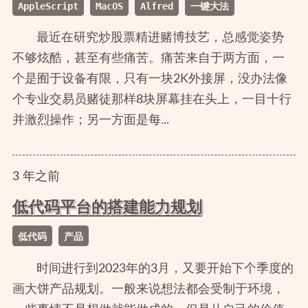
AppleScript
MacOS
Alfred
一键大法
最近在研究炒股票精进赌博技艺，总感觉姿势
不够炫酷，甚至有些痛苦。痛苦来自于两方面，一
个是囿于设备有限，只有一块2K外接屏，没办法像
个专业交易员赌徒那样8块屏幕挂在头上，一目十行
并激烈操作；另一方面是每...
3
年
之前
低代码平台的搭建能力规划
低代码
产品
时间进行到2023年的3月，又要开始下个季度的
画大饼产品规划。一般来说想法都会受制于环境，