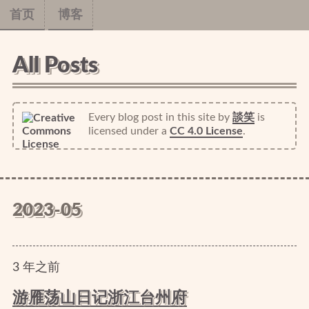
首页
博客
All Posts
Every blog post in this site
by
談笑
is
licensed under a
CC 4.0 License
.
2023-05
3
年
之前
游雁荡山日记浙江台州府