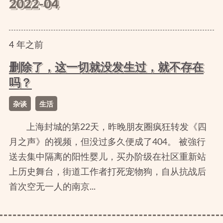
2022-04
4
年
之前
删除了，这一切就没发生过，就不存在
吗？
杂谈
生活
上海封城的第22天，昨晚朋友圈疯狂转发《四
月之声》的视频，但没过多久便成了404。 被強行
送去集中隔离的阳性婴儿，买办阶级在社区重新站
上历史舞台，街道工作者打死宠物狗，自从抗战后
首次空无一人的南京...