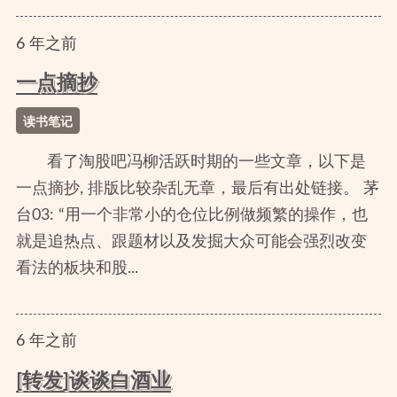
6
年
之前
一点摘抄
读书笔记
看了淘股吧冯柳活跃时期的一些文章，以下是
一点摘抄, 排版比较杂乱无章，最后有出处链接。 茅
台03: “用一个非常小的仓位比例做频繁的操作，也
就是追热点、跟题材以及发掘大众可能会强烈改变
看法的板块和股...
6
年
之前
[转发]谈谈白酒业