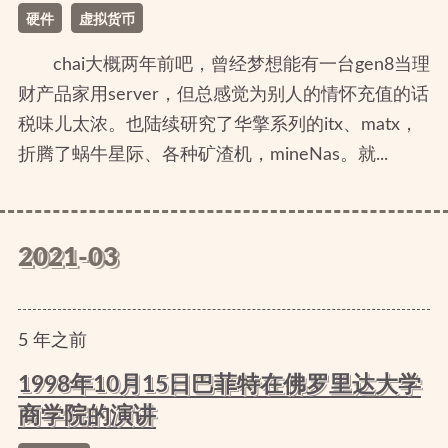
硬件
虚拟货币
chai大概两年前吧，曾经梦想能有一台gen8当理
财产品家用server，但总感觉为别人的情怀充值的话
税味儿太浓。也陆续研究了华擎系列的itx、matx，
折腾了蜗牛星际、各种矿渣机，mineNas。就...
2021-03
5
年
之前
1998年10月15日巴菲特在佛罗里达大学
商学院的演讲