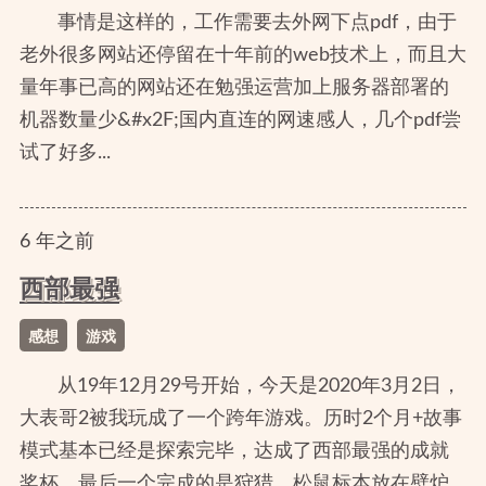
事情是这样的，工作需要去外网下点pdf，由于
老外很多网站还停留在十年前的web技术上，而且大
量年事已高的网站还在勉强运营加上服务器部署的
机器数量少&#x2F;国内直连的网速感人，几个pdf尝
试了好多...
6
年
之前
西部最强
感想
游戏
从19年12月29号开始，今天是2020年3月2日，
大表哥2被我玩成了一个跨年游戏。历时2个月+故事
模式基本已经是探索完毕，达成了西部最强的成就
奖杯。最后一个完成的是狩猎，松鼠标本放在壁炉