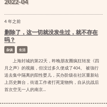
2022-04
4
年
之前
删除了，这一切就没发生过，就不存在
吗？
杂谈
生活
上海封城的第22天，昨晚朋友圈疯狂转发《四
月之声》的视频，但没过多久便成了404。 被強行
送去集中隔离的阳性婴儿，买办阶级在社区重新站
上历史舞台，街道工作者打死宠物狗，自从抗战后
首次空无一人的南京...