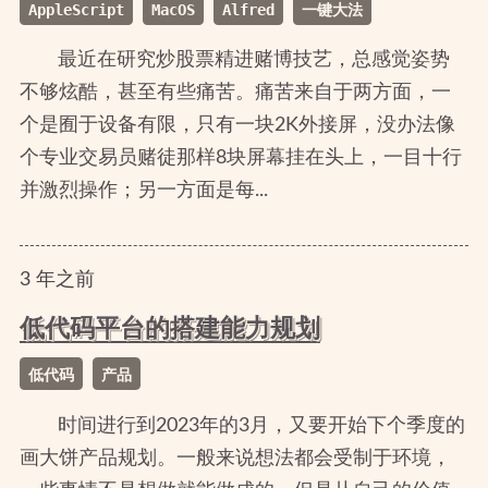
AppleScript
MacOS
Alfred
一键大法
最近在研究炒股票精进赌博技艺，总感觉姿势
不够炫酷，甚至有些痛苦。痛苦来自于两方面，一
个是囿于设备有限，只有一块2K外接屏，没办法像
个专业交易员赌徒那样8块屏幕挂在头上，一目十行
并激烈操作；另一方面是每...
3
年
之前
低代码平台的搭建能力规划
低代码
产品
时间进行到2023年的3月，又要开始下个季度的
画大饼产品规划。一般来说想法都会受制于环境，