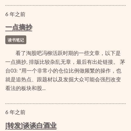
6
年
之前
一点摘抄
读书笔记
看了淘股吧冯柳活跃时期的一些文章，以下是
一点摘抄, 排版比较杂乱无章，最后有出处链接。 茅
台03: “用一个非常小的仓位比例做频繁的操作，也
就是追热点、跟题材以及发掘大众可能会强烈改变
看法的板块和股...
6
年
之前
[转发]谈谈白酒业