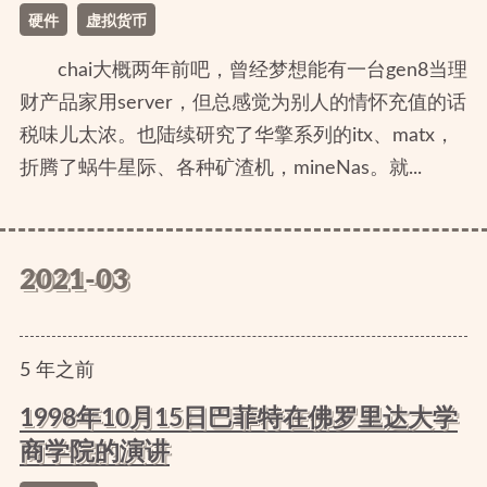
硬件
虚拟货币
chai大概两年前吧，曾经梦想能有一台gen8当理
财产品家用server，但总感觉为别人的情怀充值的话
税味儿太浓。也陆续研究了华擎系列的itx、matx，
折腾了蜗牛星际、各种矿渣机，mineNas。就...
2021-03
5
年
之前
1998年10月15日巴菲特在佛罗里达大学
商学院的演讲