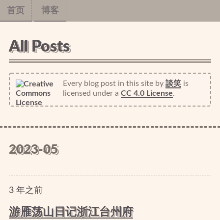
首页
博客
All Posts
Every blog post in this site
by
談笑
is
licensed under a
CC 4.0 License
.
2023-05
3
年
之前
游雁荡山日记浙江台州府