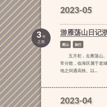
2023-05
游雁荡山日记
3
年
之前
爬山
旅行
五月初，去雁荡山。
常分散，临海区属于老
地之间通高铁。以...
2023-04