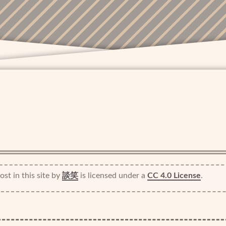
st in this site
by
談笑
is licensed under a
CC 4.0 License
.