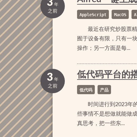
3
年
之前
AppleScript
MacOS
A
最近在研究炒股票
囿于设备有限，只有一块
操作；另一方面是每...
低代码平台的
3
年
之前
低代码
产品
时间进行到2023
些事情不是想做就能做
真思考，把一些东...