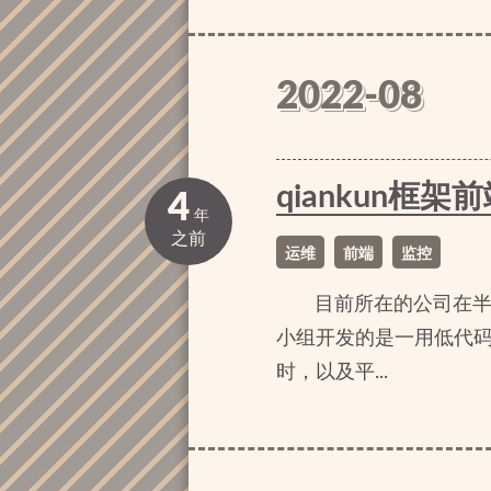
2022-08
qiankun
4
年
之前
运维
前端
监控
目前所在的公司在半年
小组开发的是一用低代
时，以及平...