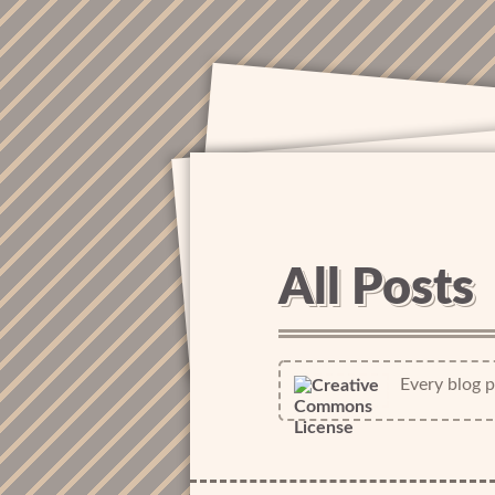
All Posts
Every blog po