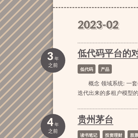
2023-02
低代码平台的
3
年
之前
低代码
产品
概念 领域系统: 一
迭代出来的多租户模型的公
贵州茅台
4
年
之前
读书笔记
投资理财
股